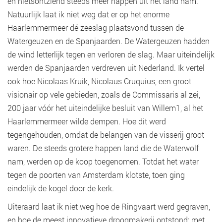
en nietsontziend steeds meer happen uit het land nam.
Natuurlijk laat ik niet weg dat er op het enorme
Haarlemmermeer dé zeeslag plaatsvond tussen de
Watergeuzen en de Spanjaarden. De Watergeuzen hadden
de wind letterlijk tegen en verloren de slag. Maar uiteindelijk
werden de Spanjaarden verdreven uit Nederland. Ik vertel
ook hoe Nicolaas Kruik, Nicolaus Cruquius, een groot
visionair op vele gebieden, zoals de Commissaris al zei,
200 jaar vóór het uiteindelijke besluit van Willem1, al het
Haarlemmermeer wilde dempen. Hoe dit werd
tegengehouden, omdat de belangen van de visserij groot
waren. De steeds grotere happen land die de Waterwolf
nam, werden op de koop toegenomen. Totdat het water
tegen de poorten van Amsterdam klotste, toen ging
eindelijk de kogel door de kerk.
Uiteraard laat ik niet weg hoe de Ringvaart werd gegraven,
en hoe de meest innovatieve droogmakerij ontstond: met