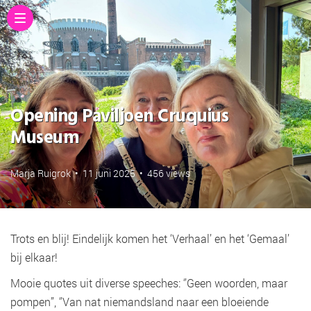
Opening Paviljoen Cruquius
Museum
Marja Ruigrok
•
11 juni 2025
•
456 views
Trots en blij! Eindelijk komen het ‘Verhaal’ en het ‘Gemaal’
bij elkaar!
Mooie quotes uit diverse speeches: ‘’Geen woorden, maar
pompen”, ‘’Van nat niemandsland naar een bloeiende