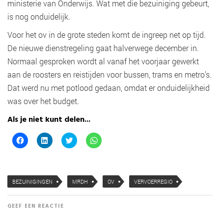
ministerie van Onderwijs. Wat met die bezuiniging gebeurt,
is nog onduidelijk.
Voor het ov in de grote steden komt de ingreep net op tijd.
De nieuwe dienstregeling gaat halverwege december in.
Normaal gesproken wordt al vanaf het voorjaar gewerkt
aan de roosters en reistijden voor bussen, trams en metro’s.
Dat werd nu met potlood gedaan, omdat er onduidelijkheid
was over het budget.
Als je niet kunt delen...
K
K
K
K
l
l
l
l
i
i
i
i
k
k
k
k
o
o
o
o
m
m
m
m
t
o
t
t
BEZUINIGINGEN
MRDH
OV
VERVOERREGIO
e
p
e
e
d
L
d
d
e
i
e
e
l
n
l
l
GEEF EEN REACTIE
e
k
e
e
n
e
n
n