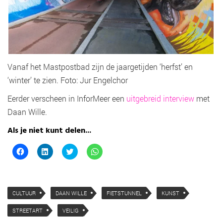
Vanaf het Mastpostbad zijn de jaargetijden ‘herfst’ en
‘winter’ te zien. Foto: Jur Engelchor
Eerder verscheen in InforMeer een
uitgebreid interview
met
Daan Wille.
Als je niet kunt delen...
K
K
K
K
l
l
l
l
i
i
i
i
k
k
k
k
o
o
o
o
m
m
m
m
t
o
t
t
CULTUUR
DAAN WILLE
FIETSTUNNEL
KUNST
e
p
e
e
d
L
d
d
e
i
e
e
STREETART
VEILIG
l
n
l
l
e
k
e
e