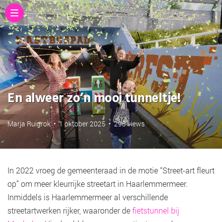
En alweer zo’n mooi tunneltje!
Marja Ruigrok
•
1 oktober 2025
•
298 views
In 2022 vroeg de gemeenteraad in de motie “Street-art fleurt
op” om meer kleurrijke streetart in Haarlemmermeer.
Inmiddels is Haarlemmermeer al verschillende
streetartwerken rijker, waaronder de
fietstunnel bij