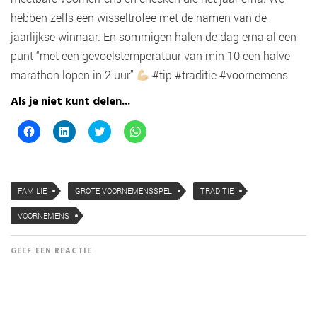
hebben zelfs een wisseltrofee met de namen van de
jaarlijkse winnaar. En sommigen halen de dag erna al een
punt “met een gevoelstemperatuur van min 10 een halve
marathon lopen in 2 uur”
#tip #traditie #voornemens
Als je niet kunt delen...
K
K
K
K
l
l
l
l
i
i
i
i
k
k
k
k
o
o
o
o
m
m
m
m
t
o
t
t
FAMILIE
GROTE VOORNEMENSSPEL
TRADITIE
e
p
e
e
d
L
d
d
e
i
e
e
VOORNEMENS
l
n
l
l
e
k
e
e
n
e
n
n
o
d
m
o
GEEF EEN REACTIE
p
I
e
p
F
n
t
W
a
t
T
h
c
e
w
a
e
d
i
t
b
e
t
s
o
l
t
A