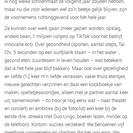
ik nog welke schoenmaat ze volgend jaar zouden hebben,
maar nu die voor iedereen wel zo’n beetje gelijk blijven, zijn
de voornemens richtinggevend voor het hele jaar.
Ze kunnen over werk gaan (meer gezien worden, opslag,
andere baan, 1 miljoen volgers op TikTok voor het bedrijf,
innovatie ect). Over gezondheid (sporten, aantal steps, Tai
Chi, 5 seconden op een surfplank staan – in het water -,
gezond eten, zuurdesem in leven houden – wat betekent
dat ik het hele jaar blijf bakken). Maar ook over gezelligheid
en liefde (12 keer m’n liefde verrassen, vaker thuis etentjes,
nieuwe gerechten verzinnen en daar een kookboekje van
maken, spelletjesavondjes, alleen met je partner aantal keer
uit, samenwonen – zo hoor je nog eens wat – naar theater
en concert) en ambities (bij de fotoclub een keer bij de
eerste drie, streaks met Duo Lingo, boeken lezen, minder op
de telefoon). Kortom: succes verzekerd. We benoemen vijf
meetbare voornemens en checken die het jaar erna. We