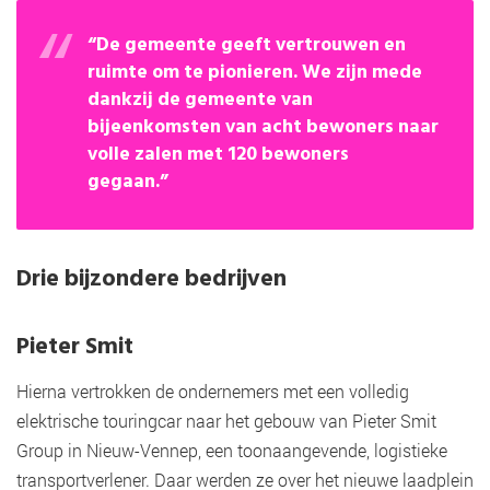
“De gemeente geeft vertrouwen en
ruimte om te pionieren. We zijn mede
dankzij de gemeente van
bijeenkomsten van acht bewoners naar
volle zalen met 120 bewoners
gegaan.”
Drie bijzondere bedrijven
Pieter Smit
Hierna vertrokken de ondernemers met een volledig
elektrische touringcar naar het gebouw van Pieter Smit
Group in Nieuw-Vennep, een toonaangevende, logistieke
transportverlener. Daar werden ze over het nieuwe laadplein