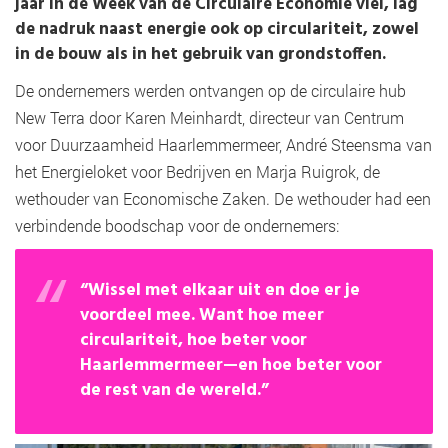
jaar in de Week van de Circulaire Economie viel, lag
de nadruk naast energie ook op circulariteit, zowel
in de bouw als in het gebruik van grondstoffen.
De ondernemers werden ontvangen op de circulaire hub
New Terra door Karen Meinhardt, directeur van Centrum
voor Duurzaamheid Haarlemmermeer, André Steensma van
het Energieloket voor Bedrijven en Marja Ruigrok, de
wethouder van Economische Zaken. De wethouder had een
verbindende boodschap voor de ondernemers:
“Wissel met elkaar uit en doe er je
voordeel mee. Want hoe meer
circulariteit, hoe beter voor
Haarlemmermeer—en hoe beter voor
de rest van de wereld.”