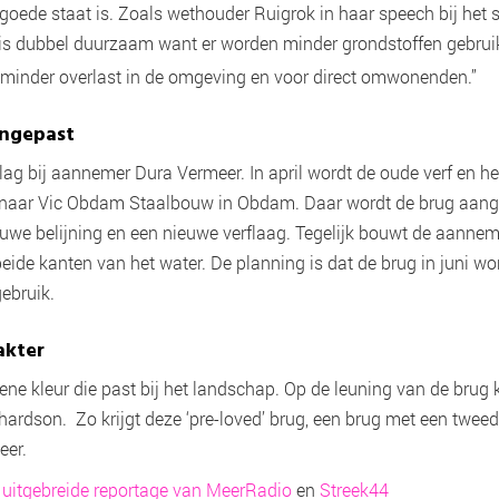
 goede staat is. Zoals wethouder Ruigrok in haar speech bij het s
is dubbel
duurzaam want er worden minder grondstoffen gebruik
or minder overlast in de omgeving en voor direct omwonenden.”
angepast
slag bij aannemer Dura Vermeer. In april wordt de oude verf en het
naar Vic Obdam Staalbouw in Obdam. Daar wordt de brug aange
euwe belijning en een nieuwe verflaag. Tegelijk bouwt de aannem
ide kanten van het water. De planning is dat de brug in juni wo
gebruik.
akter
oene kleur die past bij het landschap. Op de leuning van de brug
hardson. Zo krijgt deze ‘pre-loved’ brug, een brug met een twee
eer.
e
uitgebreide reportage van MeerRadio
en
Streek44