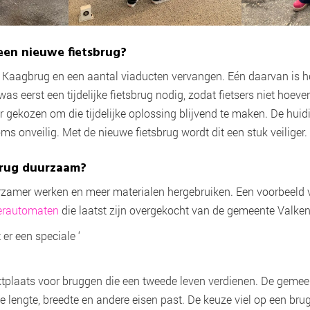
en nieuwe fietsbrug?
Kaagbrug en een aantal viaducten vervangen. Eén daarvan is he
s eerst een tijdelijke fietsbrug nodig, zodat fietsers niet hoeve
 gekozen om die tijdelijke oplossing blijvend te maken. De huidi
oms onveilig. Met de nieuwe fietsbrug wordt dit een stuk veiliger.
brug duurzaam?
zamer werken en meer materialen hergebruiken. Een voorbeeld v
erautomaten
die laatst zijn overgekocht van de gemeente Valke
er een speciale ‘
rktplaats voor bruggen die een tweede leven verdienen. De geme
e lengte, breedte en andere eisen past. De keuze viel op een bru