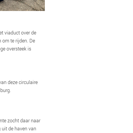
t viaduct over de
n om te rijden. De
ge oversteek is
an deze circulaire
nburg.
ente zocht daar naar
g uit de haven van