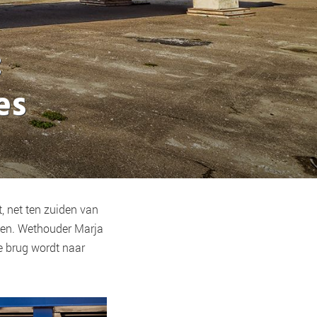
:
es
 net ten zuiden van
aken. Wethouder Marja
e brug wordt naar