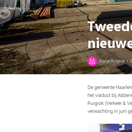
Tweede
nieuwe
Marja Ruigrok
•
De gemeente Haarlemm
het viaduct bij Abben
Ruigrok (Verkeer & V
verwachting in juni g