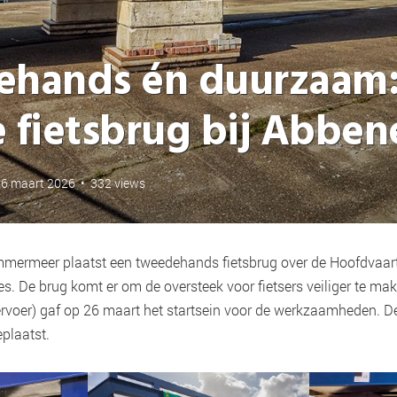
hands én duurzaam
 fietsbrug bij Abben
26 maart 2026
•
332 views
ermeer plaatst een tweedehands fietsbrug over de Hoofdvaart,
es. De brug komt er om de oversteek voor fietsers veiliger te m
ervoer) gaf op 26 maart het startsein voor de werkzaamheden. D
eplaatst.