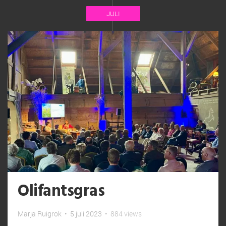
JULI
Olifantsgras
Marja Ruigrok
•
5 juli 2023
•
884 views