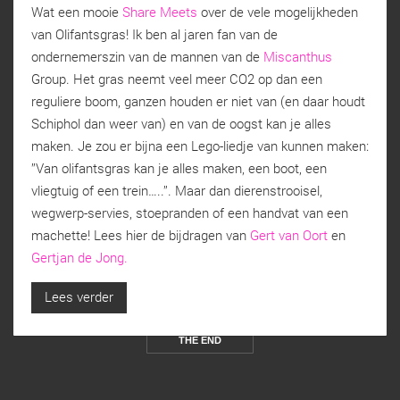
Wat een mooie
Share Meets
over de vele mogelijkheden
van Olifantsgras! Ik ben al jaren fan van de
ondernemerszin van de mannen van de
Miscanthus
Group. Het gras neemt veel meer CO2 op dan een
reguliere boom, ganzen houden er niet van (en daar houdt
Schiphol dan weer van) en van de oogst kan je alles
maken. Je zou er bijna een Lego-liedje van kunnen maken:
’’Van olifantsgras kan je alles maken, een boot, een
vliegtuig of een trein…..’’. Maar dan dierenstrooisel,
wegwerp-servies, stoepranden of een handvat van een
machette! Lees hier de bijdragen van
Gert van Oort
en
Gertjan de Jong.
Lees verder
THE END