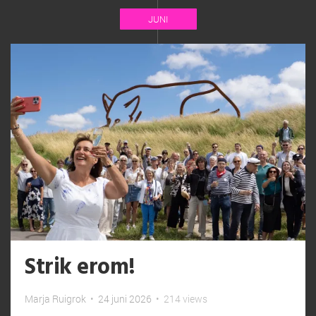
JUNI
Strik erom!
Marja Ruigrok
•
24 juni 2026
•
214 views