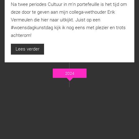
Na twee periodes Cultuur in m’n portefeuille is het tijd om
deze door te geven aan mijn collega-wethouder Erik
Vermeulen die hier naar uitkijkt. Juist op een
#woensdagkunstdag kijk ik nog eens met plezier en trots
achterom!
Lees verder
2024
JULI