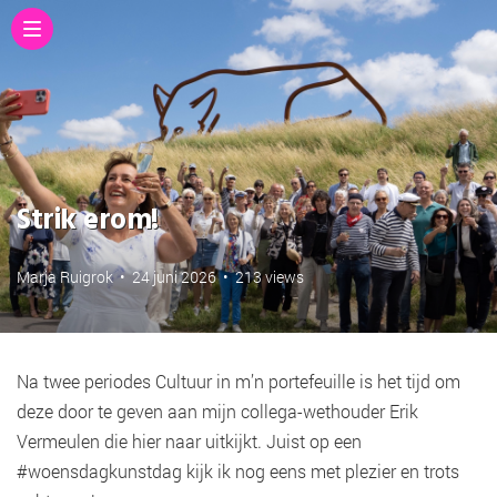
Strik erom!
Marja Ruigrok
•
24 juni 2026
•
213 views
Na twee periodes Cultuur in m’n portefeuille is het tijd om
deze door te geven aan mijn collega-wethouder Erik
Vermeulen die hier naar uitkijkt. Juist op een
#woensdagkunstdag kijk ik nog eens met plezier en trots