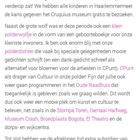
verderop zat! We hebben alle kinderen in Haarlemmermeer
de kans gegeven het Cruquius museum gratis te bezoeken.
Naast de grote wolf was er deze periode ook een
klein
polderwolfje
in de vorm van een geboorteboekje voor onze
kleinste inwoners. Ik ben ook enorm blij met onze
polderdichter
die vaak bij speciale gelegenheden mooie
gedichten schrijft (en een dank-gedicht schreef als
alternatief voor bloemen voor de artiesten in CPunt).
CPunt
als drager van Cultuur in onze polder! Fijn dat jullie ook
weer gaan programmeren in het
Oude Raadhuis
dat
toegankelijk is gebleven zoals we graag wilden. Dit wordt
dus ook weer een mooie plek om kunst en cultuur te
beleven, net zoals in de
Stompe Toren
,
Gemaal Halfweg
,
Museum Crash
,
Broedplaats Bogota
,
El Theatro
en de
dorps- en wijkcentra.
Tot slot hebben we de afgelopen tijd extra subsidies van