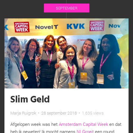
SEPTEMBER
Slim Geld
Marja Ruigrok
•
28 september 2018
•
1.635 views
Afgelopen week was het
Amsterdam Capital Week
en dat
heb ik geweten! Ik mocht namens
NLGroeit
een round