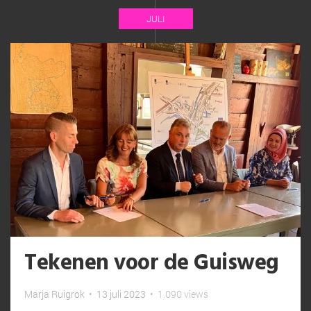
JULI
Tekenen voor de Guisweg
Marja Ruigrok
•
13 juli 2023
•
1.090 views