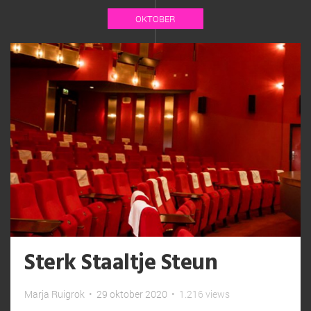
OKTOBER
Sterk Staaltje Steun
Marja Ruigrok
•
29 oktober 2020
•
1.216 views