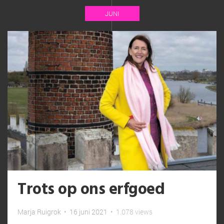
JUNI
Trots op ons erfgoed
Marja Ruigrok
•
16 juni 2021
•
1.078 views