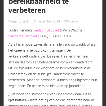
bereikbaarheid te
verbeteren
Marja Ruigrok
•
21 december 2024
•
386 views
Justin Hendriks
Leidsch Dagblad
& Wim Wegman,
Haarlems Dagblad
LISSE, LISSERBROEK
Asfalt is emotie, zeker als je er ellenlang op wacht, of als
het opeens in je buurt komt te liggen. De
verkeerswethouders van Lisse en Haarlemmermeer
stralen daarom een behoedzame vorm van daadkracht
uit. Ze zijn druk in de weer om de bereikbaarheid in de
Bollenstreek en de zuidelijke Haarlemmermeer te
verbeteren. Maar de bewoners kunnen nog uitgebreid hun
zegje doen. En pin ze even niet vast op jaartallen.
,,Het boeit een inwoner die van Lisserbroek naar Lisse
rijdt natuurlijk niets dat hij van de ene gemeente naar de
andere gaat en van Noord- naar Zuid-Holland. Die gaat