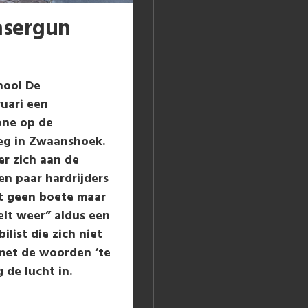
asergun
hool De
uari een
one op de
eg in Zwaanshoek.
r zich aan de
en paar hardrijders
gt geen boete maar
elt weer” aldus een
list die zich niet
 met de woorden ‘te
 de lucht in.