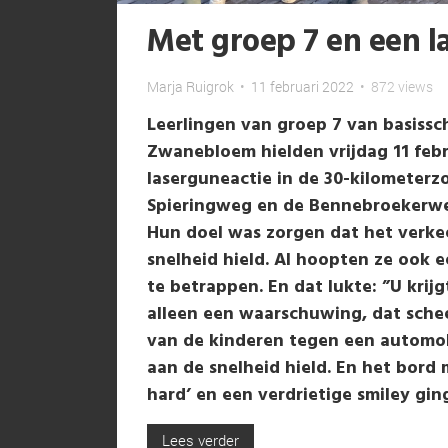
Met groep 7 en een l
Marja Ruigrok
•
11 februari 2022
•
872 views
Leerlingen van groep 7 van basissc
Zwanebloem hielden vrijdag 11 febr
laserguneactie in de 30-kilometerz
Spieringweg en de Bennebroekerw
Hun doel was zorgen dat het verkee
snelheid hield. Al hoopten ze ook e
te betrappen. En dat lukte: ”U krij
alleen een waarschuwing, dat sche
van de kinderen tegen een automobi
aan de snelheid hield. En het bord
hard’ en een verdrietige smiley ging
Lees verder