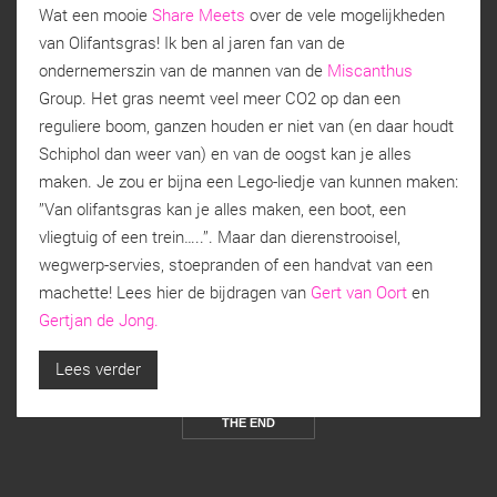
Wat een mooie
Share Meets
over de vele mogelijkheden
van Olifantsgras! Ik ben al jaren fan van de
ondernemerszin van de mannen van de
Miscanthus
Group. Het gras neemt veel meer CO2 op dan een
reguliere boom, ganzen houden er niet van (en daar houdt
Schiphol dan weer van) en van de oogst kan je alles
maken. Je zou er bijna een Lego-liedje van kunnen maken:
’’Van olifantsgras kan je alles maken, een boot, een
vliegtuig of een trein…..’’. Maar dan dierenstrooisel,
wegwerp-servies, stoepranden of een handvat van een
machette! Lees hier de bijdragen van
Gert van Oort
en
Gertjan de Jong.
Lees verder
THE END