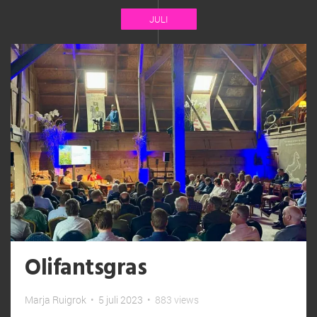
JULI
Olifantsgras
Marja Ruigrok
•
5 juli 2023
•
883 views