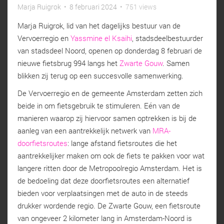
Marja Ruigrok
•
8 februari 2024
•
751 views
Marja Ruigrok, lid van het dagelijks bestuur van de
Vervoerregio en
Yassmine el Ksaihi
, stadsdeelbestuurder
van stadsdeel Noord, openen op donderdag 8 februari de
nieuwe fietsbrug 994 langs het
Zwarte Gouw
. Samen
blikken zij terug op een succesvolle samenwerking.
De Vervoerregio en de gemeente Amsterdam zetten zich
beide in om fietsgebruik te stimuleren. Eén van de
manieren waarop zij hiervoor samen optrekken is bij de
aanleg van een aantrekkelijk netwerk van
MRA-
doorfietsroutes
: lange afstand fietsroutes die het
aantrekkelijker maken om ook de fiets te pakken voor wat
langere ritten door de Metropoolregio Amsterdam. Het is
de bedoeling dat deze doorfietsroutes een alternatief
bieden voor verplaatsingen met de auto in de steeds
drukker wordende regio. De Zwarte Gouw, een fietsroute
van ongeveer 2 kilometer lang in Amsterdam-Noord is