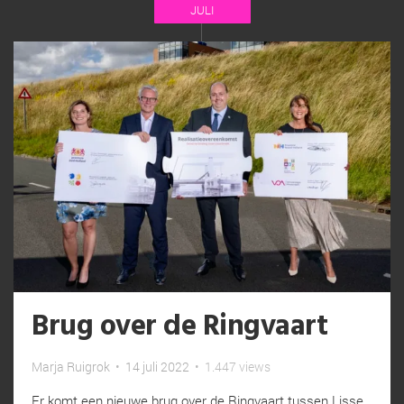
JULI
Brug over de Ringvaart
Marja Ruigrok
•
14 juli 2022
•
1.447 views
Er komt een nieuwe brug over de Ringvaart tussen Lisse