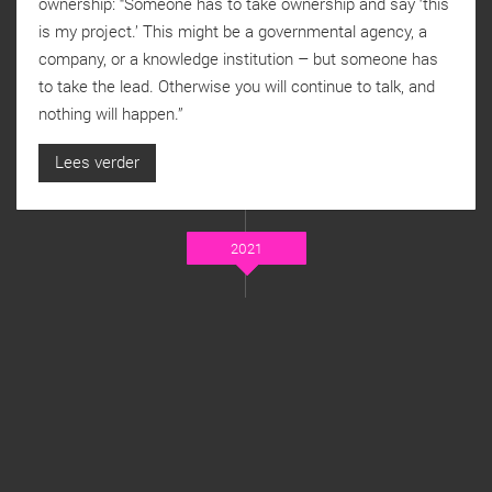
ownership: “Someone has to take ownership and say ‘this
is my project.’ This might be a governmental agency, a
company, or a knowledge institution – but someone has
to take the lead. Otherwise you will continue to talk, and
nothing will happen.”
Lees verder
2021
OKTOBER