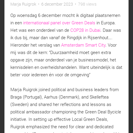
Marja Ruigrok
•
6 december 2023
•
798 views
Op woensdag 6 december mocht ik digitaal plaatsnemen
in een
internationaal panel over Green Deals
in Europa.
Het was een onderdeel van de
COP28 in Dubai
. Daar was
ik dus bij, maar dan vanaf de Ringdijk in Rijsenhout….
Hieronder het verslag van
Amsterdam Smart City
. Voor
mij was dit de kern: “Duurzaamheid moet geen extra
opgave zijn, maar onderdeel van je businessmodel, het
kennisdelen en overheidshandelen. Want uiteindelijk is dat
beter voor iedereen én voor de omgeving”
Marja Ruigrok joined political and business leaders from
Braga (Portugal), Aarhus (Denmark), and Skelleftea
(Sweden) and shared her reflections and lessons as
political ambassador championing the Green Deal Bycicle
initiative. In setting up effective Local Green Deals,
Ruigrok emphasized the need for clear and dedicated