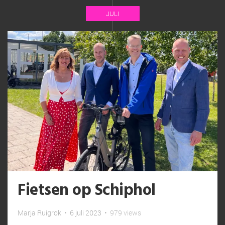
JULI
Fietsen op Schiphol
Marja Ruigrok
•
6 juli 2023
•
979 views