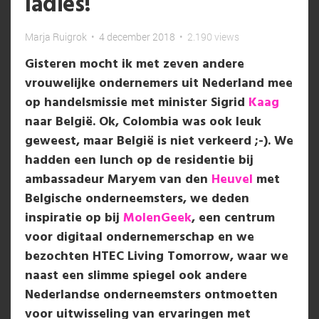
ladies!
Marja Ruigrok
•
4 december 2018
•
2.190 views
Gisteren mocht ik met zeven andere
vrouwelijke ondernemers uit Nederland mee
op handelsmissie met minister Sigrid
Kaag
naar België. Ok, Colombia was ook leuk
geweest, maar België is niet verkeerd ;-). We
hadden een lunch op de residentie bij
ambassadeur Maryem van den
Heuvel
met
Belgische onderneemsters, we deden
inspiratie op bij
MolenGeek
, een centrum
voor digitaal ondernemerschap en we
bezochten HTEC Living Tomorrow, waar we
naast een slimme spiegel ook andere
Nederlandse onderneemsters ontmoetten
voor uitwisseling van ervaringen met