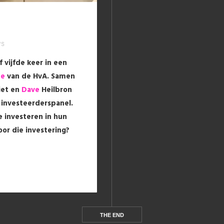
ws
 vijfde keer in een
de
van de HvA. Samen
iet en
Dave
Heilbron
 investeerderspanel.
 investeren in hun
or die investering?
THE END