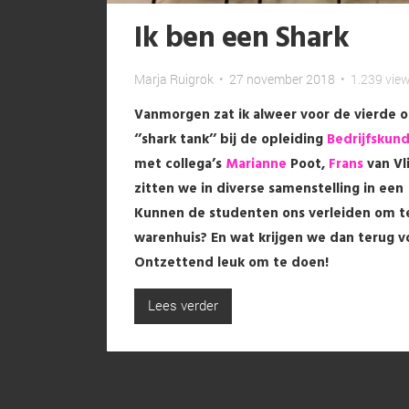
Ik ben een Shark
Marja Ruigrok
•
27 november 2018
•
1.239 vie
Vanmorgen zat ik alweer voor de vierde of
‘’shark tank’’ bij de opleiding
Bedrijfskun
met collega’s
Marianne
Poot,
Frans
van Vl
zitten we in diverse samenstelling in een
Kunnen de studenten ons verleiden om te
warenhuis? En wat krijgen we dan terug vo
Ontzettend leuk om te doen!
Lees verder