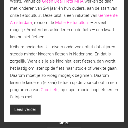
West). Vanuit de
Green Deal Fiets MRA
werken ze daar
met kinderen van 2-4 jaar én hun ouders, aan de start van
onze fietscultuur. Deze pilot is een initiatief van
Gemeente
Amsterdam
, rondom de
Motie Fietscultuur
– zoveel
mogelijk Amsterdamse kinderen op de fiets – een kwart
kan nu niet fietsen.
Keihard nodig dus. Uit divers onderzoek blijkt dat al jaren
steeds minder kinderen fietsen in Nederland. En dat is
zorgelijk. Want als je als kind niet leert fietsen, dan wordt
het lastig om later op de fiets naar studie of werk te gaan.
Daarom moet je zo vroeg mogelijk beginnen. Daarom
leren de kinderen (elkaar) fietsen op de voorschool, in een
programma van
Groeifiets
, op super mooie loopfietsjes en
fietsjes met
Lees verder
MORE