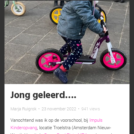
Jong geleerd….
Marja Ruigrok
•
23 november 2022
•
941 views
Vanochtend was ik op de voorschool, bij
Impuls
Kinderopvang
, locatie Troelstra (Amsterdam Nieuw-