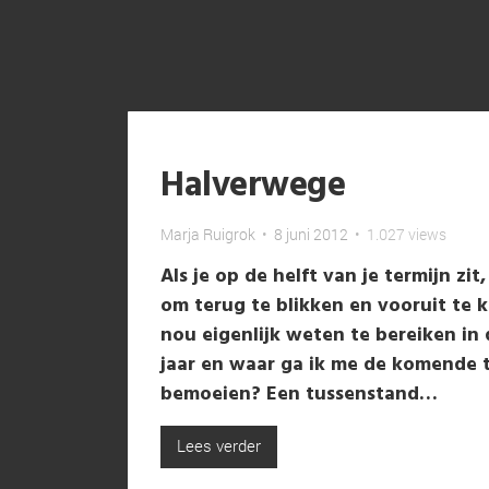
Halverwege
Marja Ruigrok
•
8 juni 2012
•
1.027 views
Als je op de helft van je termijn zit,
om terug te blikken en vooruit te k
nou eigenlijk weten te bereiken in
jaar en waar ga ik me de komende t
bemoeien? Een tussenstand…
Lees verder