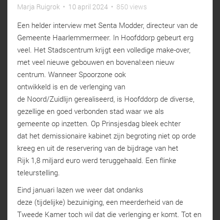
Marja Ruigrok
•
10 april 2024
•
850 views
Een helder interview met Senta Modder, directeur van de
Gemeente Haarlemmermeer. In Hoofddorp gebeurt erg
veel. Het Stadscentrum krijgt een volledige make-over,
met veel nieuwe gebouwen en bovenal:een nieuw
centrum. Wanneer Spoorzone ook
ontwikkeld is en de verlenging van
de Noord/Zuidlijn gerealiseerd, is Hoofddorp de diverse,
gezellige en goed verbonden stad waar we als
gemeente op inzetten. Op Prinsjesdag bleek echter
dat het demissionaire kabinet zijn begroting niet op orde
kreeg en uit de reservering van de bijdrage van het
Rijk 1,8 miljard euro werd teruggehaald. Een flinke
teleurstelling.
Eind januari lazen we weer dat ondanks
deze (tijdelijke) bezuiniging, een meerderheid van de
Tweede Kamer toch wil dat die verlenging er komt. Tot en