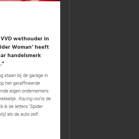
is VVD wethouder in
pider Woman’ heeft
haar handelsmerk
.”
ag staan bij de garage in
op het geraffineerde
iende eigen ondernemers
rekkelijk.
Racing red
is de
 ik de letters ‘Spider
ijl als de auto zelf.