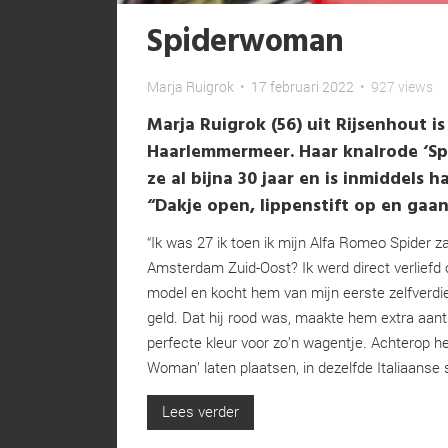
Spiderwoman
Marja Ruigrok
•
17 februari 2022
•
927 views
Marja Ruigrok (56) uit Rijsenhout 
Haarlemmermeer. Haar knalrode ‘S
ze al bijna 30 jaar en is inmiddels 
“Dakje open, lippenstift op en gaan
“Ik was 27 ik toen ik mijn Alfa Romeo Spider z
Amsterdam Zuid-Oost? Ik werd direct verliefd 
model en kocht hem van mijn eerste zelfverd
geld. Dat hij rood was, maakte hem extra aant
perfecte kleur voor zo’n wagentje. Achterop heb
Woman’ laten plaatsen, in dezelfde Italiaanse st
Lees verder