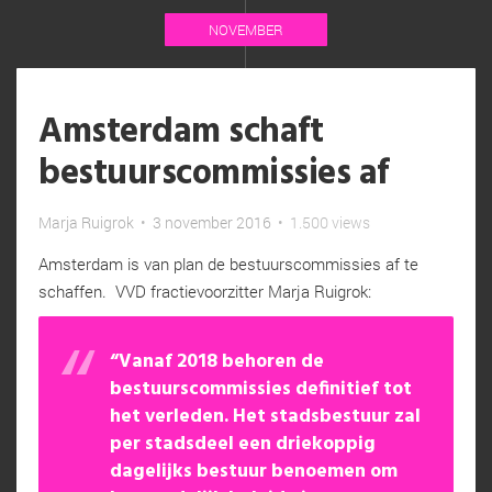
NOVEMBER
Amsterdam schaft
bestuurscommissies af
Marja Ruigrok
•
3 november 2016
•
1.500 views
Amsterdam is van plan de bestuurscommissies af te
schaffen. VVD fractievoorzitter Marja Ruigrok:
“Vanaf 2018 behoren de
bestuurscommissies definitief tot
het verleden. Het stadsbestuur zal
per stadsdeel een driekoppig
dagelijks bestuur benoemen om