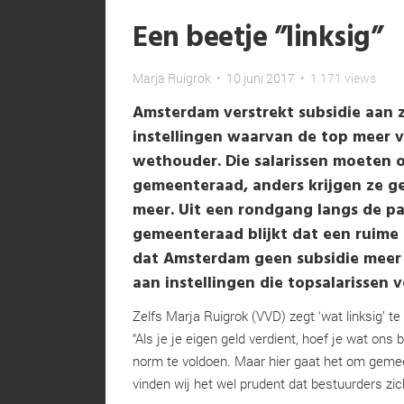
Een beetje ”linksig”
Marja Ruigrok
•
10 juni 2017
•
1.171 views
Amsterdam verstrekt subsidie aan 
instellingen waarvan de top meer 
wethouder. Die salarissen moeten 
gemeenteraad, anders krijgen ze g
meer. Uit een rondgang langs de par
gemeenteraad blijkt dat een ruime
dat Amsterdam geen subsidie meer
aan instellingen die topsalarissen 
Zelfs Marja Ruigrok (VVD) zegt ‘wat linksig’ te
“Als je je eigen geld verdient, hoef je wat ons
norm te voldoen. Maar hier gaat het om gem
vinden wij het wel prudent dat bestuurders z