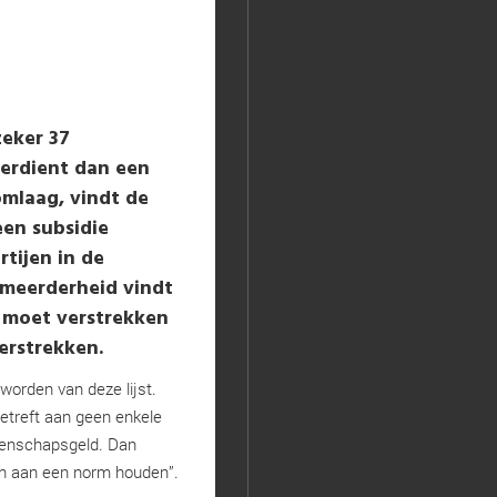
zeker 37
verdient dan een
omlaag, vindt de
een subsidie
tijen in de
 meerderheid vindt
 moet verstrekken
verstrekken.
 worden van deze lijst.
 betreft aan geen enkele
eenschapsgeld. Dan
ich aan een norm houden”.