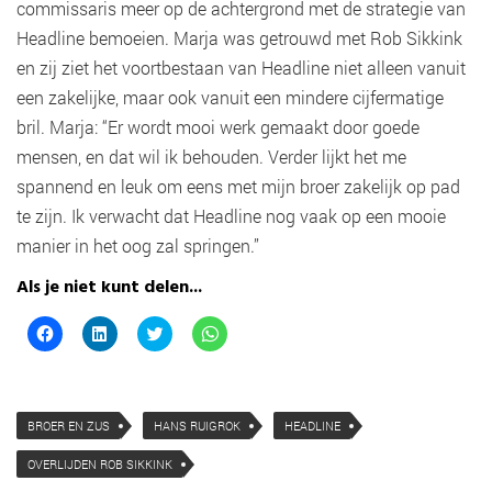
commissaris meer op de achtergrond met de strategie van
Headline bemoeien. Marja was getrouwd met Rob Sikkink
en zij ziet het voortbestaan van Headline niet alleen vanuit
een zakelijke, maar ook vanuit een mindere cijfermatige
bril. Marja: “Er wordt mooi werk gemaakt door goede
mensen, en dat wil ik behouden. Verder lijkt het me
spannend en leuk om eens met mijn broer zakelijk op pad
te zijn. Ik verwacht dat Headline nog vaak op een mooie
manier in het oog zal springen.”
Als je niet kunt delen...
K
K
K
K
l
l
l
l
i
i
i
i
k
k
k
k
o
o
o
o
m
m
m
m
t
o
t
t
BROER EN ZUS
HANS RUIGROK
HEADLINE
e
p
e
e
d
L
d
d
e
i
e
e
OVERLIJDEN ROB SIKKINK
l
n
l
l
e
k
e
e