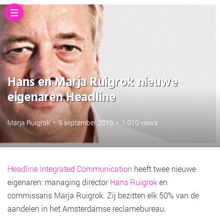
Hans en Marja Ruigrok nieuwe
eigenaren Headline
Marja Ruigrok
•
9 september 2010
•
1.010 views
Headline Integrated Communication
heeft twee nieuwe
eigenaren: managing director
Hans Ruigrok
en
commissaris Marja Ruigrok. Zij bezitten elk 50% van de
aandelen in het Amsterdamse reclamebureau.