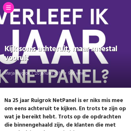
Kijk soms achteruit, maar meestal
vooruit
Marja Ruigrok
•
20 januari 2017
•
935 views
Na 25 jaar Ruigrok NetPanel is er niks mis mee
om eens achteruit te kijken. En trots te zijn op
wat je bereikt hebt. Trots op de opdrachten
die binnengehaald zijn, de klanten die met