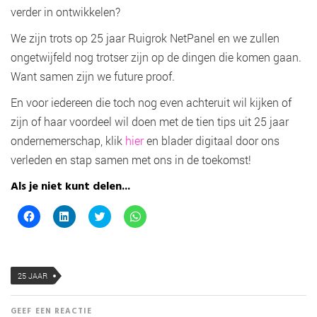
verder in ontwikkelen?
We zijn trots op 25 jaar Ruigrok NetPanel en we zullen
ongetwijfeld nog trotser zijn op de dingen die komen gaan.
Want samen zijn we future proof.
En voor iedereen die toch nog even achteruit wil kijken of
zijn of haar voordeel wil doen met de tien tips uit 25 jaar
ondernemerschap, klik
hier
en blader digitaal door ons
verleden en stap samen met ons in de toekomst!
Als je niet kunt delen...
K
K
K
K
l
l
l
l
i
i
i
i
k
k
k
k
o
o
o
o
m
m
m
m
t
o
t
t
25 JAAR
e
p
e
e
d
L
d
d
e
i
e
e
l
n
l
l
GEEF EEN REACTIE
e
k
e
e