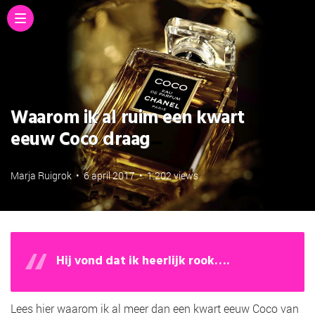
Waarom ik al ruim een kwart
eeuw Coco draag
Marja Ruigrok
•
6 april 2017
•
1.202 views
Hij vond dat ik heerlijk rook….
Lees hier waarom ik al meer dan een kwart eeuw Coco van