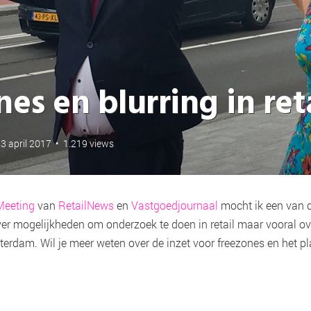
es en blurring in ret
3 april 2017
•
1.219 views
Meeting
van
RetailNews
en
Vastgoedjournaal
mocht ik een van d
ver mogelijkheden om onderzoek te doen in retail maar vooral ov
terdam. Wil je meer weten over de inzet voor freezones en het 