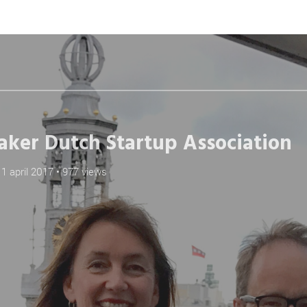
o
p
e
n
d
ker Dutch Startup Association
11 april 2017
•
977 views