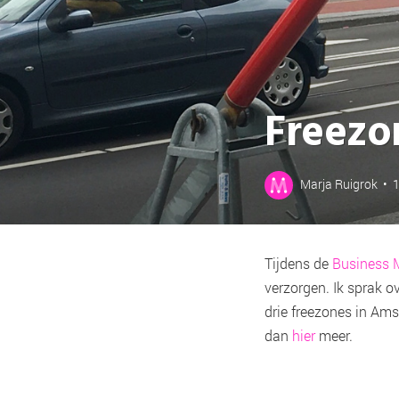
Freezon
Marja Ruigrok
•
1
Tijdens de
Business 
verzorgen. Ik sprak o
drie freezones in Ams
dan
hier
meer.