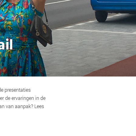
ail
e presentaties
er de ervaringen in de
plan van aanpak? Lees