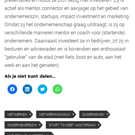
actief als mentor, connector en aanjager op het gebied van
ondernemerszin, startups, impact investment en marketing.
Omdat zij het ondernemerschap graag uitdraagt, is zij op
verschillende manieren mentor en coach voor (startende)
ondernemers. Daarnaast investeert ze in bedrijven, zit zij in
besturen en adviesraden en is bovendien een enthousiast
”gebruiker” van de stad (met fiets, boot en auto, aan het
werk en aan het genieten).
Als je niet kunt delen...
K
K
K
K
l
l
l
l
i
i
i
i
k
k
k
k
o
o
o
o
m
m
m
m
t
o
t
t
NETWERKEN
NETWERKKONINGIN
ONDERNEMEN
e
p
e
e
d
L
d
d
e
i
e
e
ONDERNEMERSZIN
START TO MEET AMSTERDAM
l
n
l
l
e
k
e
e