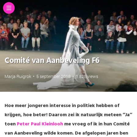
Comité van Aanbeveling F6
Marja Ruigrok
•
5 september 2018
•
1.828 views
Hoe meer jongeren interesse in politiek hebben of
krijgen, hoe beter! Daarom zei ik natuurlijk meteen ‘’Ja’’
toen
Peter Paul Kleinlooh
me vroeg of ik in hun Comité
van Aanbeveling wilde komen. De afgelopen jaren ben