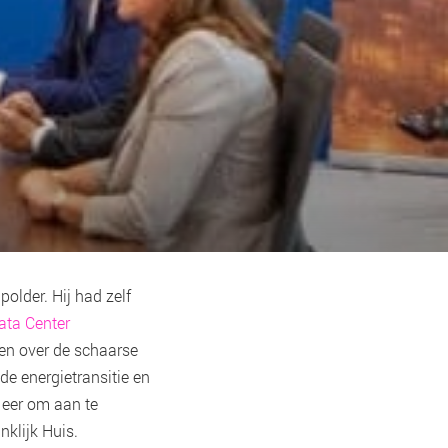
older. Hij had zelf
ata Center
en over de schaarse
de energietransitie en
 eer om aan te
nklijk Huis.