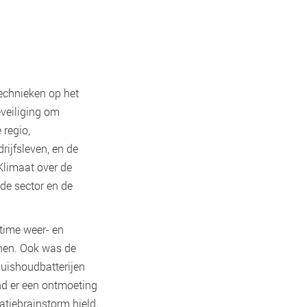
technieken op het
veiliging om
 regio,
ijfsleven, en de
Klimaat over de
 de sector en de
time weer- en
nnen. Ook was de
huishoudbatterijen
d er een ontmoeting
atiebrainstorm hield.