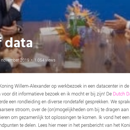
f data
1 november 2019
•
1.054 views
oning Willem-Alexander op werkbezoek in een datacenter in de p
 voor dit informatieve bezoek en ik mocht er bij zijn! De
Dutch D
rde een rondleiding en diverse rondetafel gesprekken. We sprak
arsere stroom, over de (on)mogelijkheden om bij te dragen aan 
ieren om gezamenlijk tot oplossingen te komen. Ik vond het een
dpunten te delen. Lees hier meer in het persbericht van het Koni