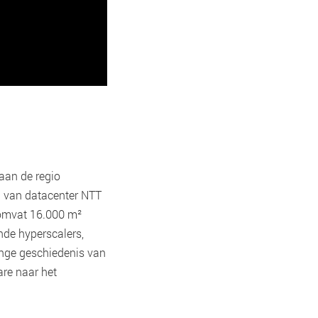
aan de regio
g van datacenter NTT
, omvat 16.000 m²
nde hyperscalers,
ange geschiedenis van
are naar het