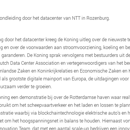
rondleiding door het datacenter van NTT in Rozenburg.
ng door het datacenter kreeg de Koning uitleg over de nieuwste 
g en over de voorwaarden aan stroomvoorziening, koeling en be
n garanderen. De Koning sprak vervolgens met bestuurders uit de
utch Data Center Association en vertegenwoordigers van het bedr
enlandse Zaken en Koninkrijkrelaties en Economische Zaken en 
 als grootste digitale mainport van Europa, de uitdagingen voor
rzaam verder te groeien.
ning een demonstratie bij over de Rotterdamse haven waar real
ruikt om het scheepvaartverkeer en het laden en lossen te pla
tratie waarbij via blockchaintechnologie elektrische auto’s en 
t om het hoogspanningsnet in balans te houden. Hiernaast von
novation Team, dat met een aantal scale-up bedrijven een innov