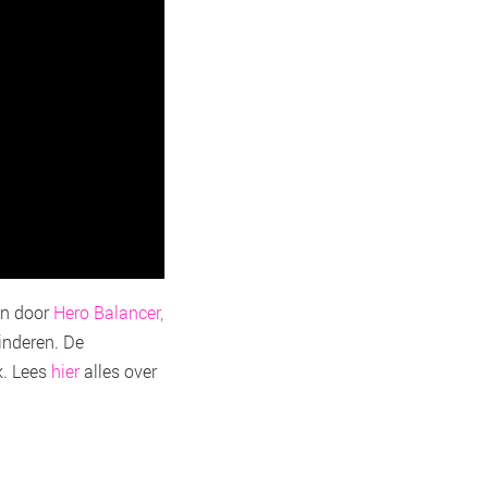
en door
Hero Balancer,
minderen. De
k. Lees
hier
alles over