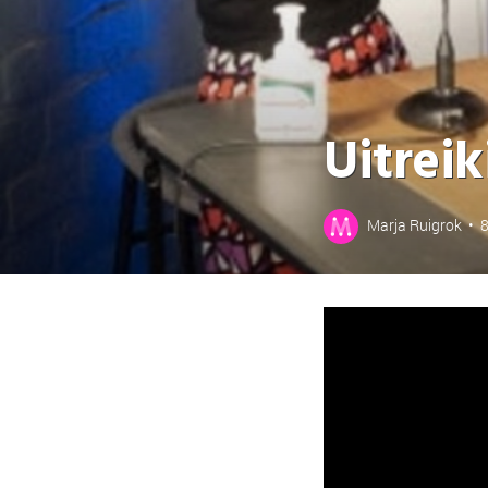
Uitrei
Marja Ruigrok
•
8