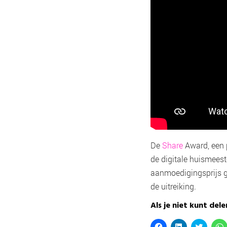
De
Share
Award, een p
de digitale huismeest
aanmoedigingsprijs g
de uitreiking.
Als je niet kunt delen
K
K
K