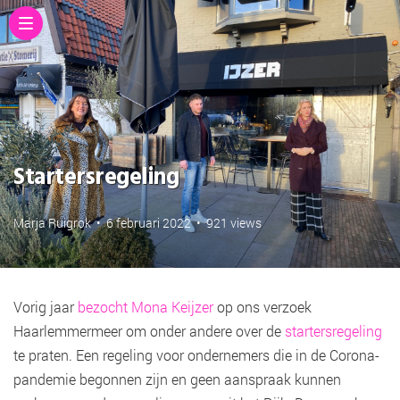
Startersregeling
Marja Ruigrok
•
6 februari 2022
•
921 views
Vorig jaar
bezocht Mona Keijzer
op ons verzoek
Haarlemmermeer om onder andere over de
startersregeling
te praten. Een regeling voor ondernemers die in de Corona-
pandemie begonnen zijn en geen aanspraak kunnen