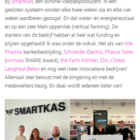
bij
SmartKas
, een slimme voedselproducent. In een
gesloten systeem worden elke twee weken sla en elke vier
weken aardbeien geoogst. En dat water- en energieneutraal
en op een zeer klein oppervlak (vertical farming). De
starters van dit bedrijf hebben al heel wat funding en
prijzen opgehaald! Ik was onder de indruk. Net als van
Kite
Pharma
kankerbestrijding,
Schneider Electric
,
Pharos Toren
(
winnaar
SHARE Award),
the Farm Kitchen
,
Clic
,
L’Oreal
,
Langhout Beton
en nog veel meer innovatieve bedrijven!
Allemaal zeer bewust met de omgeving en met de
medewerkers bezig. En daar wordt iedereen beter van!