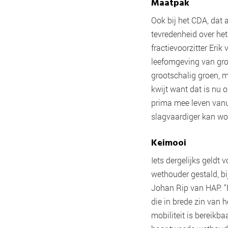
Maatpak
Ook bij het CDA, dat 
tevredenheid over het
fractievoorzitter Eri
leefomgeving van grot
grootschalig groen, m
kwijt want dat is nu
prima mee leven vanui
slagvaardiger kan w
Keimooi
Iets dergelijks geldt 
wethouder gestald, bi
Johan Rip van HAP. “E
die in brede zin van 
mobiliteit is bereikb