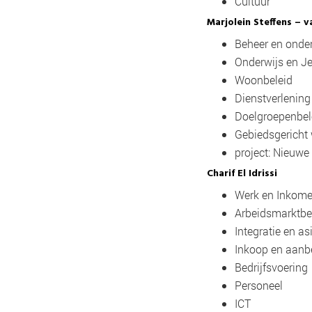
Cultuur
Marjolein Steffens –
Beheer en ond
Onderwijs en 
Woonbeleid
Dienstverlenin
Doelgroepenbe
Gebiedsgericht
project: Nieuw
Charif El Idrissi
Werk en Inkom
Arbeidsmarktbe
Integratie en a
Inkoop en aanb
Bedrijfsvoering
Personeel
ICT