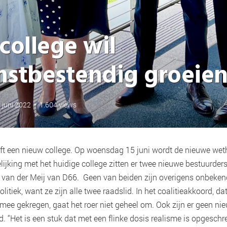
college wil
stbestendig groeie
 juni 2022
•
1.604 views
t een nieuw college. Op woensdag 15 juni wordt de nieuwe we
elijking met het huidige college zitten er twee nieuwe bestuurders b
 van der Meij van D66. Geen van beiden zijn overigens onbeken
tiek, want ze zijn alle twee raadslid. In het coalitieakkoord, 
ft mee gekregen, gaat het roer niet geheel om. Ook zijn er geen n
. “Het is een stuk dat met een flinke dosis realisme is opgeschr