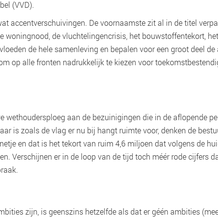
bel (VVD).
 wat accentverschuivingen. De voornaamste zit al in de titel ver
 de woningnood, de vluchtelingencrisis, het bouwstoffentekort, he
vloeden de hele samenleving en bepalen voor een groot deel de 
op alle fronten nadrukkelijk te kiezen voor toekomstbestendig 
e wethoudersploeg aan de bezuinigingen die in de aflopende peri
Daar is zoals de vlag er nu bij hangt ruimte voor, denken de best
etje en dat is het tekort van ruim 4,6 miljoen dat volgens de hu
en. Verschijnen er in de loop van de tijd toch méér rode cijfers 
praak.
ities zijn, is geenszins hetzelfde als dat er géén ambities (meer