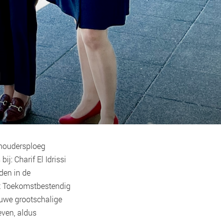
n
thoudersploeg
ij: Charif El Idrissi
den in de
dat Toekomstbestendig
ieuwe grootschalige
even, aldus