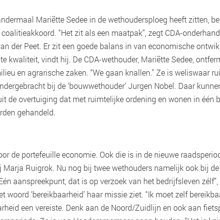
andermaal Mariëtte Sedee in de wethoudersploeg heeft zitten, be
 coalitieakkoord. “Het zit als een maatpak”, zegt CDA-onderhand
k van der Peet. Er zit een goede balans in van economische ontwi
e kwaliteit, vindt hij. De CDA-wethouder, Mariëtte Sedee, ontfe
ilieu en agrarische zaken. “We gaan knallen.” Ze is weliswaar ru
 ondergebracht bij de ‘bouwwethouder’ Jurgen Nobel. Daar kunnen
t de overtuiging dat met ruimtelijke ordening en wonen in één b
orden gehandeld.
voor de portefeuille economie. Ook die is in de nieuwe raadsperio
j Marja Ruigrok. Nu nog bij twee wethouders namelijk ook bij de
én aanspreekpunt, dat is op verzoek van het bedrijfsleven zélf”,
het woord ‘bereikbaarheid’ haar missie ziet. “Ik moet zelf bereikb
aarheid een vereiste. Denk aan de Noord/Zuidlijn en ook aan fiet