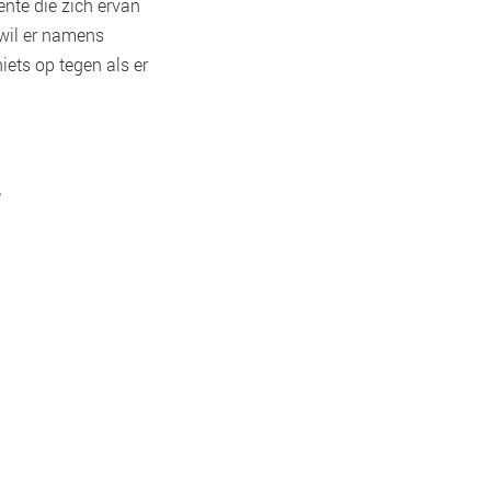
nte die zich ervan
 wil er namens
ets op tegen als er
es