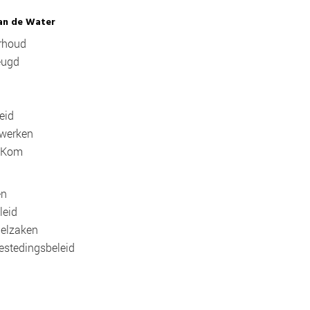
 van de Water
erhoud
Jeugd
g
leid
 werken
e Kom
en
leid
sielzaken
estedingsbeleid