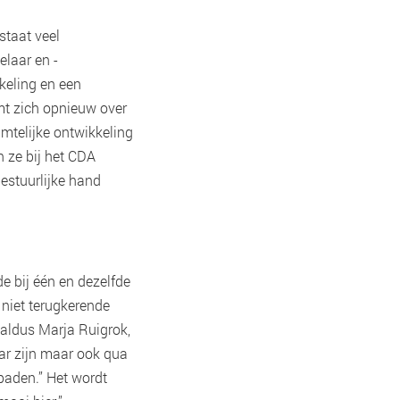
staat veel
elaar en -
kkeling en een
rmt zich opnieuw over
imtelijke ontwikkeling
 ze bij het CDA
estuurlijke hand
de bij één en dezelfde
 niet terugkerende
 aldus Marja Ruigrok,
aar zijn maar ook qua
spaden.” Het wordt