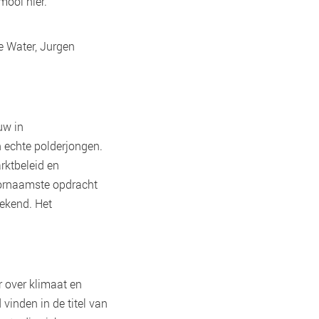
ooi hier.”
e Water, Jurgen
uw in
n echte polderjongen.
rktbeleid en
voornaamste opdracht
rekend. Het
r over klimaat en
vinden in de titel van