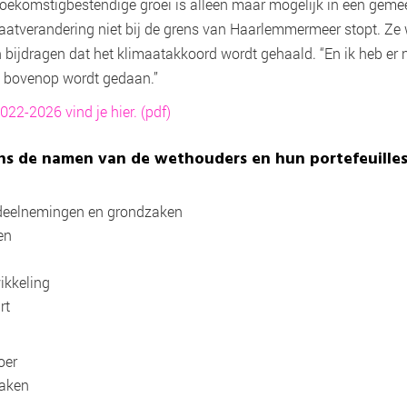
Toekomstigbestendige groei is alleen maar mogelijk in een gemee
maatverandering niet bij de grens van Haarlemmermeer stopt. Ze
ijdragen dat het klimaatakkoord wordt gehaald. “En ik heb er ni
e bovenop wordt gedaan.”
022-2026 vind je hier. (pdf)
ns de namen van de wethouders en hun portefeuill
l deelnemingen en grondzaken
en
wikkeling
rt
voer
Zaken