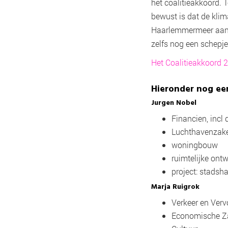
het coalitieakkoord. 
bewust is dat de kli
Haarlemmermeer aan b
zelfs nog een schepj
Het Coalitieakkoord 2
Hieronder nog ee
Jurgen Nobel
Financien, inc
Luchthavenzak
woningbouw
ruimtelijke ont
project: stadsha
Marja Ruigrok
Verkeer en Ver
Economische 