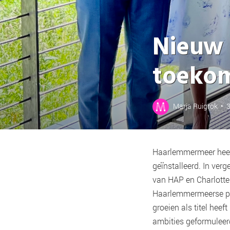
Nieuw 
toekom
Marja Ruigrok
•
3
Haarlemmermeer heef
geïnstalleerd. In verg
van HAP en Charlotte
Haarlemmermeerse poli
groeien als titel hee
ambities geformuleerd