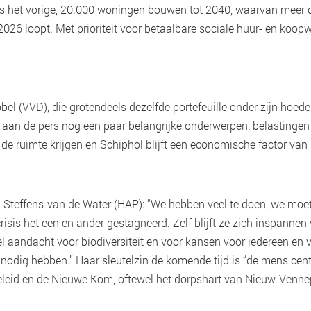
als het vorige, 20.000 woningen bouwen tot 2040, waarvan meer 
 2026 loopt. Met prioriteit voor betaalbare sociale huur- en koop
el (VVD), die grotendeels dezelfde portefeuille onder zijn hoe
e aan de pers nog een paar belangrijke onderwerpen: belastingen
e ruimte krijgen en Schiphol blijft een economische factor van
in Steffens-van de Water (HAP): “We hebben veel te doen, we mo
crisis het een en ander gestagneerd. Zelf blijft ze zich inspannen 
l aandacht voor biodiversiteit en voor kansen voor iedereen en 
nodig hebben.” Haar sleutelzin de komende tijd is “de mens cent
beleid en de Nieuwe Kom, oftewel het dorpshart van Nieuw-Venne