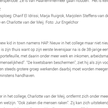
rsperiode. Ze is van Haarlemmermeer gaan houden. “Het is keim
loeg: Charif El Idrissi, Marja Ruigrok, Marjolein Steffens-van d
 en Charlotte van der Meij. Foto: Jur Engelchor
de new kid in town namens HAP. Nieuw in het college maar niet nie
s zijn thuis want op zijn eerste levensjaar na is de 38-jarige ee
n portefeuille, met daarin onder meer werk en inkomen, arbeidsma
de menselijkheid”. “De kwetsbaren beschermen”, ziet hij als zijn 
t een steeds grotere groep werkenden daarbij moet worden meege
 minstens handhaven.
in het college, Charlotte van der Meij, ontfermt zich onder mee
en welzijn. “Ook zaken die mensen raken”. Zij kan zich uitstekend 