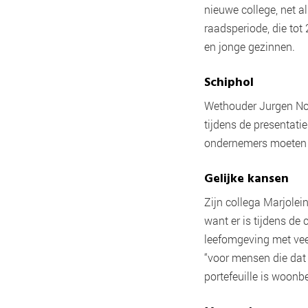
nieuwe college, net 
raadsperiode, die tot
en jonge gezinnen.
Schiphol
Wethouder Jurgen Nob
tijdens de presentati
ondernemers moeten d
Gelijke kansen
Zijn collega Marjole
want er is tijdens de 
leefomgeving met vee
“voor mensen die dat 
portefeuille is woon