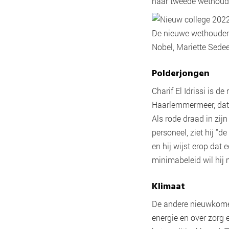
haar tweede wethoude
De nieuwe wethoudersp
Nobel, Mariette Sedee
Polderjongen
Charif El Idrissi is 
Haarlemmermeer, dat i
Als rode draad in zij
personeel, ziet hij “
en hij wijst erop da
minimabeleid wil hij
Klimaat
De andere nieuwkomer 
energie en over zorg 