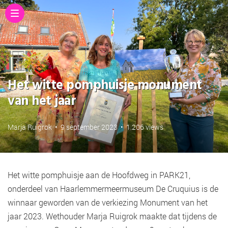
Het witte pomphuisje monument
van het jaar
Marja Ruigrok
•
9 september 2023
•
1.206 views
Het witte pomphuisje aan de Hoofdweg in PARK21,
onderdeel van Haarlemmermeermuseum De Cruquius is de
winnaar geworden van de verkiezing Monument van het
jaar 2023. Wethouder Marja Ruigrok maakte dat tijdens de