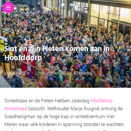
Sint en zijn Pieten komen aan in
Hoofddorp
Marja Ruigrok
•
20 november 2023
•
873 views
Sinterklaas en de Pieten hebben zaterdag
Hoofddorp
Winkelstad
bezocht. Wethouder Marja Ruigrok ontving de
Goedheiligman op de hoge trap in winkelcentrum Vier
Meren waar vele kinderen in spanning stonden te wachten.