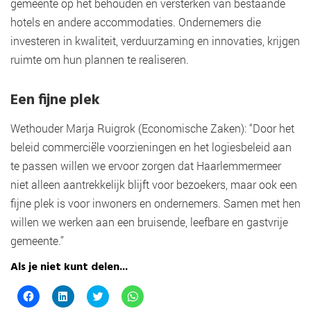
gemeente op het behouden en versterken van bestaande
hotels en andere accommodaties. Ondernemers die
investeren in kwaliteit, verduurzaming en innovaties, krijgen
ruimte om hun plannen te realiseren.
Een fijne plek
Wethouder Marja Ruigrok (Economische Zaken): “Door het
beleid commerciële voorzieningen en het logiesbeleid aan
te passen willen we ervoor zorgen dat Haarlemmermeer
niet alleen aantrekkelijk blijft voor bezoekers, maar ook een
fijne plek is voor inwoners en ondernemers. Samen met hen
willen we werken aan een bruisende, leefbare en gastvrije
gemeente.”
Als je niet kunt delen...
K
K
K
K
l
l
l
l