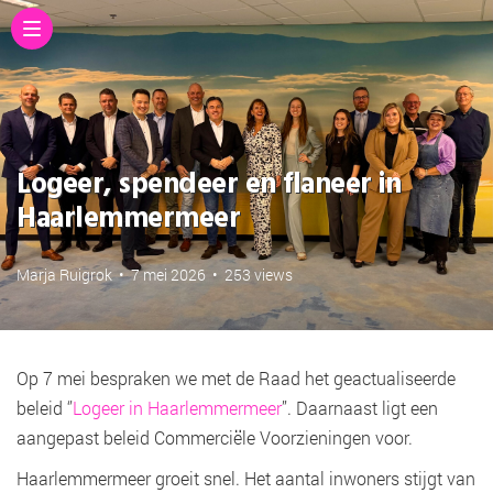
Logeer, spendeer en flaneer in
Haarlemmermeer
Marja Ruigrok
•
7 mei 2026
•
253 views
Op 7 mei bespraken we met de Raad het geactualiseerde
beleid ‘’
Logeer in Haarlemmermeer
’’. Daarnaast ligt een
aangepast beleid Commerciële Voorzieningen voor.
Haarlemmermeer groeit snel. Het aantal inwoners stijgt van