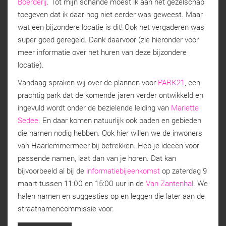
Boerderij
. Tot mijn schande moest ik aan het gezelschap
toegeven dat ik daar nog niet eerder was geweest. Maar
wat een bijzondere locatie is dit! Ook het vergaderen was
super goed geregeld. Dank daarvoor (zie hieronder voor
meer informatie over het huren van deze bijzondere
locatie).
Vandaag spraken wij over de plannen voor
PARK21
, een
prachtig park dat de komende jaren verder ontwikkeld en
ingevuld wordt onder de bezielende leiding van
Mariette
Sedee
. En daar komen natuurlijk ook paden en gebieden
die namen nodig hebben. Ook hier willen we de inwoners
van Haarlemmermeer bij betrekken. Heb je ideeën voor
passende namen, laat dan van je horen. Dat kan
bijvoorbeeld al bij de
informatiebijeenkomst
op zaterdag 9
maart tussen 11:00 en 15:00 uur in de
Van Zantenhal
. We
halen namen en suggesties op en leggen die later aan de
straatnamencommissie voor.