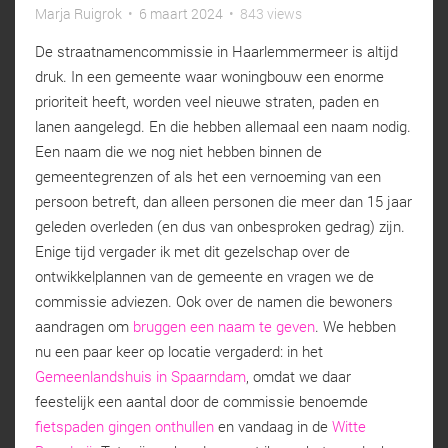
Marja Ruigrok
•
6 maart 2024
•
843 views
De straatnamencommissie in Haarlemmermeer is altijd
druk. In een gemeente waar woningbouw een enorme
prioriteit heeft, worden veel nieuwe straten, paden en
lanen aangelegd. En die hebben allemaal een naam nodig.
Een naam die we nog niet hebben binnen de
gemeentegrenzen of als het een vernoeming van een
persoon betreft, dan alleen personen die meer dan 15 jaar
geleden overleden (en dus van onbesproken gedrag) zijn.
Enige tijd vergader ik met dit gezelschap over de
ontwikkelplannen van de gemeente en vragen we de
commissie adviezen. Ook over de namen die bewoners
aandragen om
bruggen een naam te geven
. We hebben
nu een paar keer op locatie vergaderd: in het
Gemeenlandshuis in Spaarndam
, omdat we daar
feestelijk een aantal door de commissie benoemde
fietspaden gingen onthullen
en vandaag in de
Witte