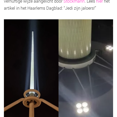
vernuftige wijze aangelicht door
Stockmann
. Lees
hier
het
artikel in het Haarlems Dagblad: “Jedi zijn jaloers!”