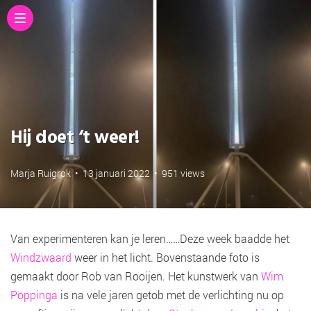
Hij doet ‘t weer!
Marja Ruigrok
•
13 januari 2022
•
951 views
Van experimenteren kan je leren……Deze week baadde het
Windzwaard
weer in het licht. Bovenstaande foto is
gemaakt door Rob van Rooijen. Het kunstwerk van
Wim
Poppinga
is na vele jaren getob met de verlichting nu op