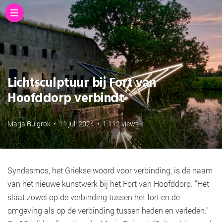
Lichtsculptuur bij Fort van
Hoofddorp verbindt
Marja Ruigrok
•
11 juli 2024
•
1.112 views
Syndesmos, het Griekse woord voor verbinding, is de naam
van het nieuwe kunstwerk bij het Fort van Hoofddorp. “Het
slaat zowel op de verbinding tussen het fort en de
omgeving als op de verbinding tussen heden en verleden.”