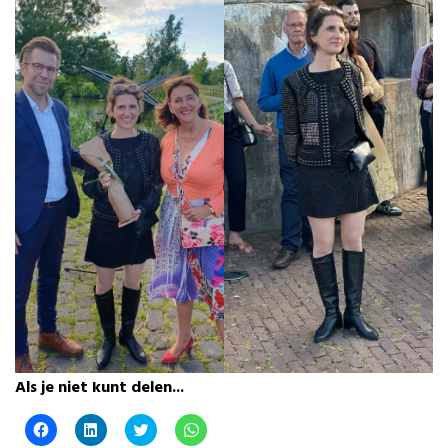
Als je niet kunt delen...
K
K
K
K
l
l
l
l