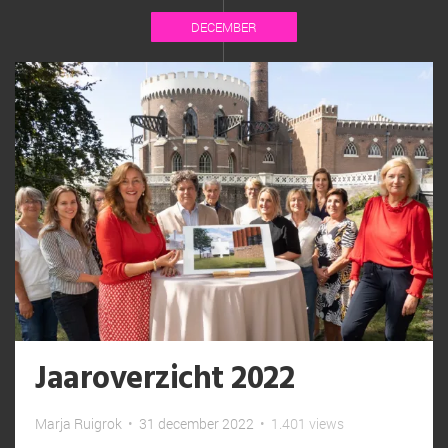
DECEMBER
Jaaroverzicht 2022
Marja Ruigrok
•
31 december 2022
•
1.401 views