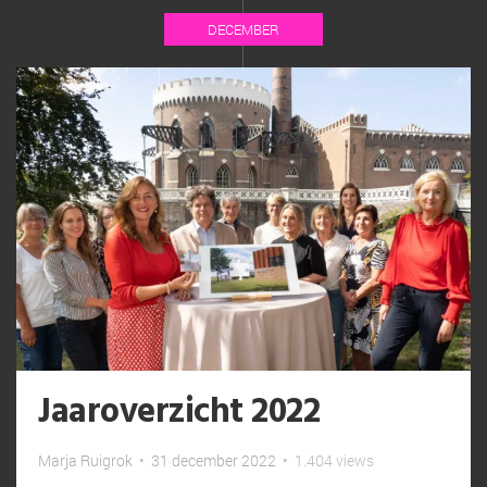
DECEMBER
Jaaroverzicht 2022
Marja Ruigrok
•
31 december 2022
•
1.404 views