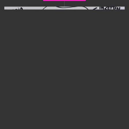
Smart Mobility
Marja Ruigrok
•
8 november 2022
•
927 views
8 november was ik keynote spreker bij het Smart Mobility
congres. ’’Marja Ruigrok,
bestuurslid van Vervoerregio
en